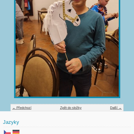
← Předchozí
Zpět do složky
Další →
Jazyky