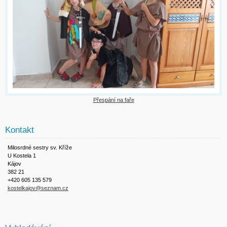
Přespání na faře
Kontakt
Milosrdné sestry sv. Kříže
U Kostela 1
Kájov
382 21
+420 605 135 579
kostelkajov@seznam.cz