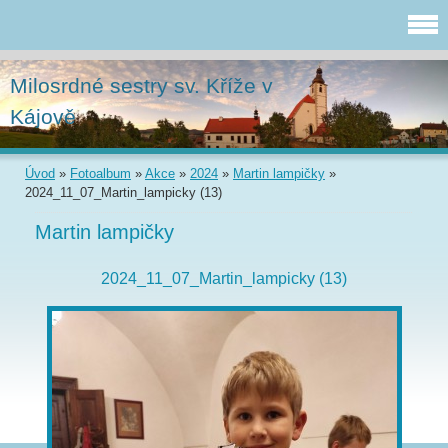
Milosrdné sestry sv. Kříže v
Kájově
Úvod
»
Fotoalbum
»
Akce
»
2024
»
Martin lampičky
»
2024_11_07_Martin_lampicky (13)
Martin lampičky
2024_11_07_Martin_lampicky (13)