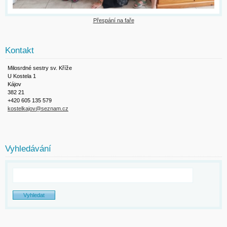
Přespání na faře
Kontakt
Milosrdné sestry sv. Kříže
U Kostela 1
Kájov
382 21
+420 605 135 579
kostelkajov@seznam.cz
Vyhledávání