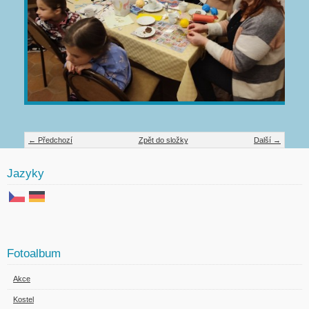
← Předchozí
Zpět do složky
Další →
Jazyky
Fotoalbum
Akce
Kostel