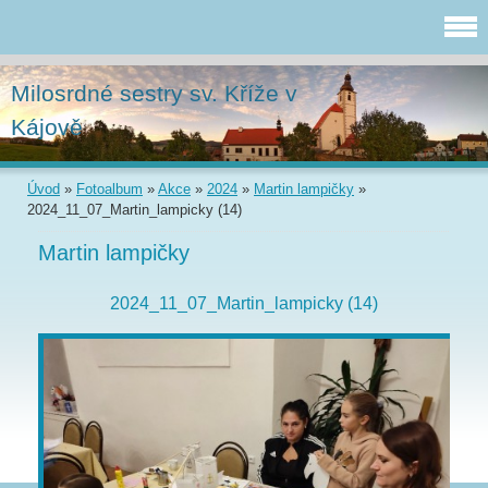
Milosrdné sestry sv. Kříže v
Kájově
Úvod
»
Fotoalbum
»
Akce
»
2024
»
Martin lampičky
»
2024_11_07_Martin_lampicky (14)
Martin lampičky
2024_11_07_Martin_lampicky (14)