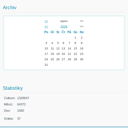
Archiv
<<
srpen
>>
<<
2026
>>
Po
Út
St
Čt
Pá
So
Ne
1
2
3
4
5
6
7
8
9
10
11
12
13
14
15
16
17
18
19
20
21
22
23
24
25
26
27
28
29
30
31
Statistiky
Celkem:
1328647
Měsíc:
64372
Den:
1560
Online:
37