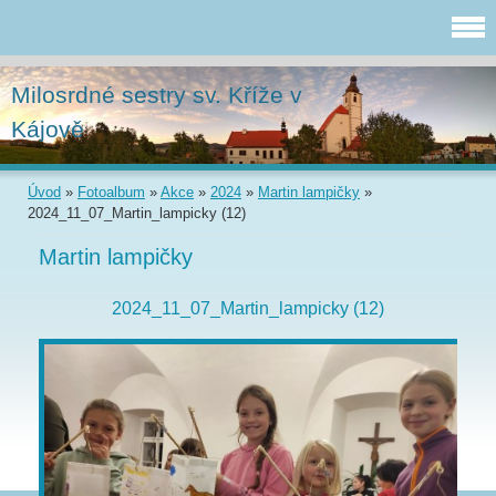
Milosrdné sestry sv. Kříže v
Kájově
Úvod
»
Fotoalbum
»
Akce
»
2024
»
Martin lampičky
»
2024_11_07_Martin_lampicky (12)
Martin lampičky
2024_11_07_Martin_lampicky (12)