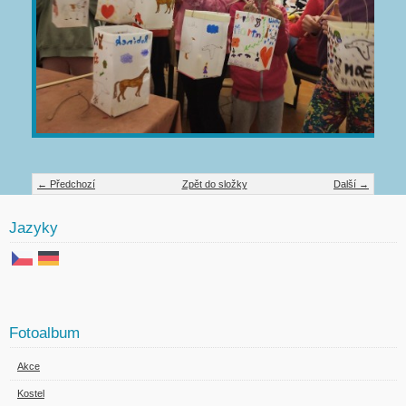
← Předchozí
Zpět do složky
Další →
Jazyky
Fotoalbum
Akce
Kostel