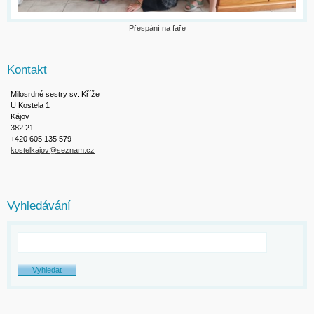
Přespání na faře
Kontakt
Milosrdné sestry sv. Kříže
U Kostela 1
Kájov
382 21
+420 605 135 579
kostelkajov@seznam.cz
Vyhledávání