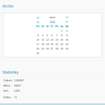
Archiv
<<
srpen
>>
<<
2026
>>
Po
Út
St
Čt
Pá
So
Ne
1
2
3
4
5
6
7
8
9
10
11
12
13
14
15
16
17
18
19
20
21
22
23
24
25
26
27
28
29
30
31
Statistiky
Celkem:
1330097
Měsíc:
64627
Den:
1343
Online:
71