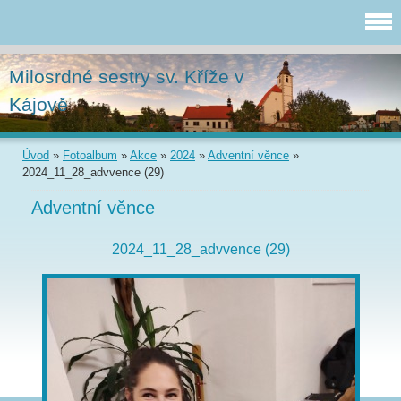
Milosrdné sestry sv. Kříže v
Kájově
Úvod
»
Fotoalbum
»
Akce
»
2024
»
Adventní věnce
»
2024_11_28_advvence (29)
Adventní věnce
2024_11_28_advvence (29)