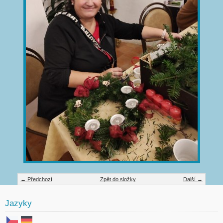
← Předchozí
Zpět do složky
Další →
Jazyky