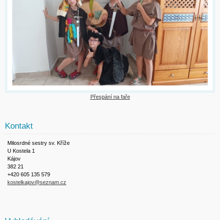
Přespání na faře
Kontakt
Milosrdné sestry sv. Kříže
U Kostela 1
Kájov
382 21
+420 605 135 579
kostelkajov@seznam.cz