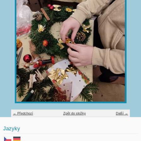
← Předchozí
Zpět do složky
Další →
Jazyky