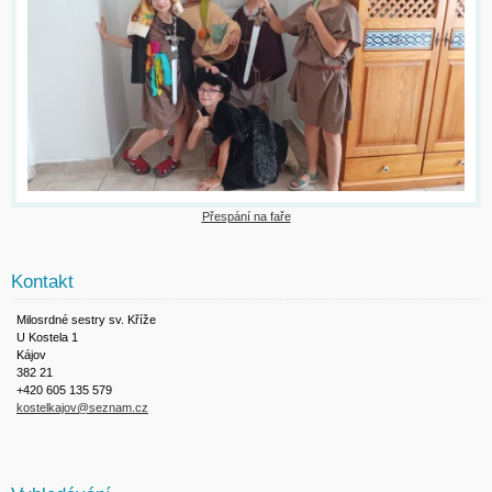
Přespání na faře
Kontakt
Milosrdné sestry sv. Kříže
U Kostela 1
Kájov
382 21
+420 605 135 579
kostelkajov@seznam.cz