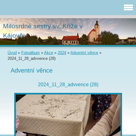
Milosrdné sestry sv. Kříže v
Kájově
Úvod
»
Fotoalbum
»
Akce
»
2024
»
Adventní věnce
»
2024_11_28_advvence (28)
Adventní věnce
2024_11_28_advvence (28)