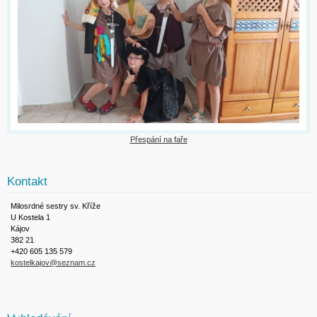
Přespání na faře
Kontakt
Milosrdné sestry sv. Kříže
U Kostela 1
Kájov
382 21
+420 605 135 579
kostelkajov@seznam.cz