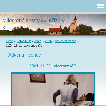
Milosrdné sestry sv. Kříže v
Kájově
Úvod
»
Fotoalbum
»
Akce
»
2024
»
Adventní věnce
»
2024_11_28_advvence (30)
Adventní věnce
2024_11_28_advvence (30)