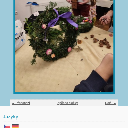
← Předchozí
Zpět do složky
Další →
Jazyky