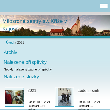
Milosrdné sestry sv. Kříže v
Kájově
Úvod
»
2021
Archiv
Nalezené příspěvky
Nebyly nalezeny žádné příspěvky
Nalezené složky
2021
Leden - sníh
Datum:
18. 1. 2021
Datum:
18. 1. 2021
Fotografií:
134
Fotografií:
12
Složek:
7
Složek:
0