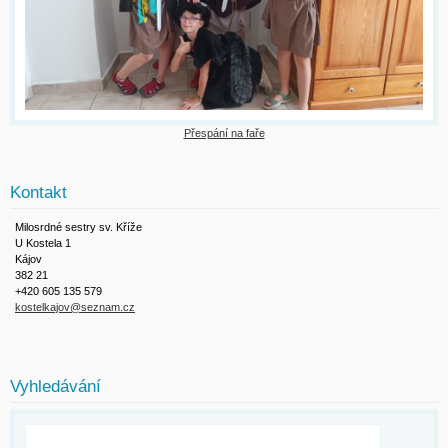
Přespání na faře
Kontakt
Milosrdné sestry sv. Kříže
U Kostela 1
Kájov
382 21
+420 605 135 579
kostelkajov@seznam.cz
Vyhledávání