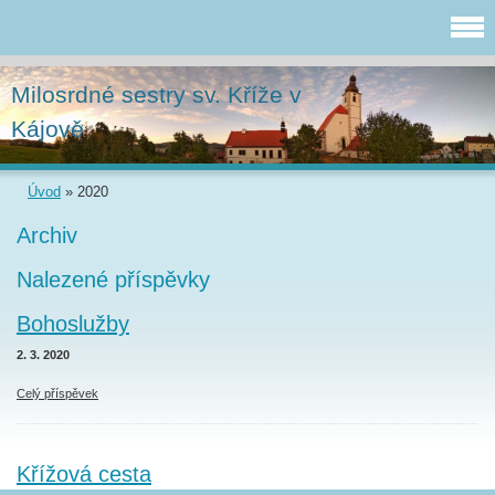
Milosrdné sestry sv. Kříže v
Kájově
Úvod
»
2020
Archiv
Nalezené příspěvky
Bohoslužby
2. 3. 2020
Celý příspěvek
Křížová cesta