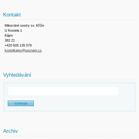
Kontakt
Milosrdné sestry sv. Kříže
U Kostela 1
Kájov
382 21
+420 605 135 579
kostelkajov@seznam.cz
Vyhledávání
Archiv