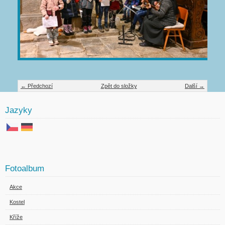
← Předchozí
Zpět do složky
Další →
Jazyky
Fotoalbum
Akce
Kostel
Kříže