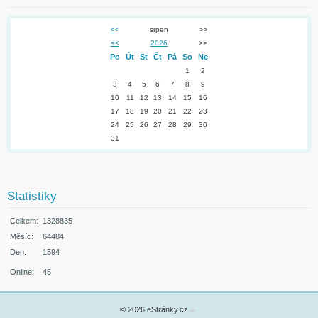
<<
srpen
>>
<<
2026
>>
Po
Út
St
Čt
Pá
So
Ne
1
2
3
4
5
6
7
8
9
10
11
12
13
14
15
16
17
18
19
20
21
22
23
24
25
26
27
28
29
30
31
Statistiky
Celkem:
1328835
Měsíc:
64484
Den:
1594
Online:
45
© 2026 eStránky.cz