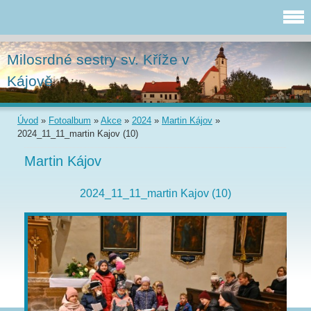
Milosrdné sestry sv. Kříže v
Kájově
Úvod
»
Fotoalbum
»
Akce
»
2024
»
Martin Kájov
»
2024_11_11_martin Kajov (10)
Martin Kájov
2024_11_11_martin Kajov (10)