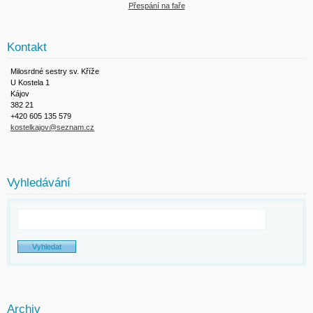
Přespání na faře
Kontakt
Milosrdné sestry sv. Kříže
U Kostela 1
Kájov
382 21
+420 605 135 579
kostelkajov@seznam.cz
Vyhledávání
Archiv