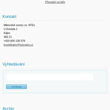
Přespání na faře
Kontakt
Milosrdné sestry sv. Kříže
U Kostela 1
Kájov
382 21
+420 605 135 579
kostelkajov@seznam.cz
Vyhledávání
Archiv