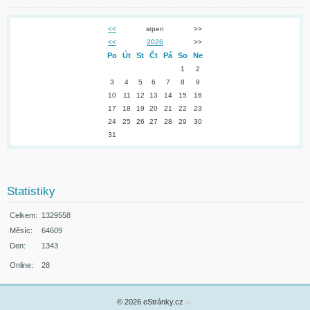
<<
srpen
>>
<<
2026
>>
Po
Út
St
Čt
Pá
So
Ne
1
2
3
4
5
6
7
8
9
10
11
12
13
14
15
16
17
18
19
20
21
22
23
24
25
26
27
28
29
30
31
Statistiky
Celkem:
1329558
Měsíc:
64609
Den:
1343
Online:
28
© 2026 eStránky.cz