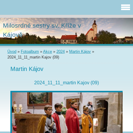
Milosrdné sestry sv. Kříže v
Kájově
Úvod
»
Fotoalbum
»
Akce
»
2024
»
Martin Kájov
»
2024_11_11_martin Kajov (09)
Martin Kájov
2024_11_11_martin Kajov (09)