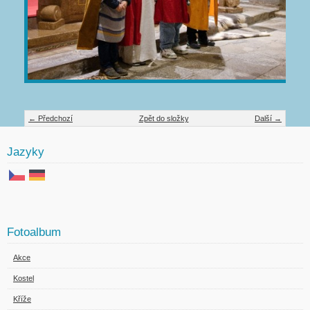
← Předchozí
Zpět do složky
Další →
Jazyky
Fotoalbum
Akce
Kostel
Kříže