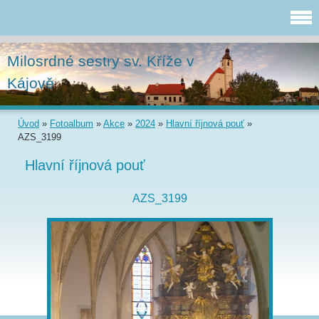
Milosrdné sestry sv. Kříže v
Kájově
Úvod
»
Fotoalbum
»
Akce
»
2024
»
Hlavní říjnová pouť
»
AZS_3199
Hlavní říjnová pouť
AZS_3199