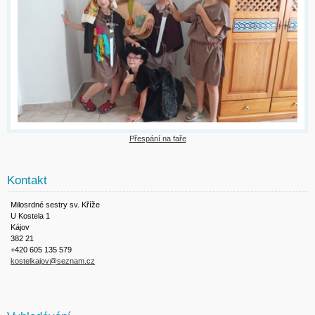
Přespání na faře
Kontakt
Milosrdné sestry sv. Kříže
U Kostela 1
Kájov
382 21
+420 605 135 579
kostelkajov@seznam.cz