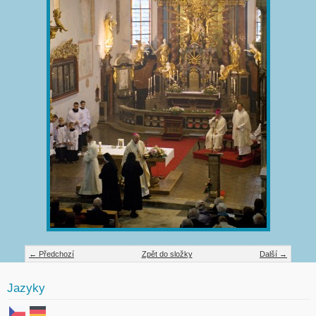
← Předchozí
Zpět do složky
Další →
Jazyky