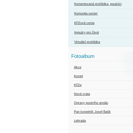
Komentovaná prohlídka, poutníci
Komunita sester
Křížová cesta
Impulzy pro život
Virtuální prohlídka
Fotoalbum
Akce
Kostel
Kříže
Nová vrata
Opravy poutního areálu
Pan kostelník Josef Batík
zahrada