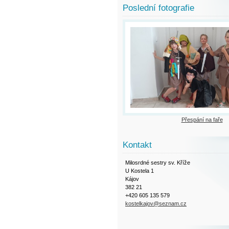
Poslední fotografie
Přespání na faře
Kontakt
Milosrdné sestry sv. Kříže
U Kostela 1
Kájov
382 21
+420 605 135 579
kostelkajov@seznam.cz