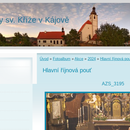
y sv. Kříže v Kájově
Úvod
»
Fotoalbum
»
Akce
»
2024
»
Hlavní říjnová po
Hlavní říjnová pouť
AZS_3195