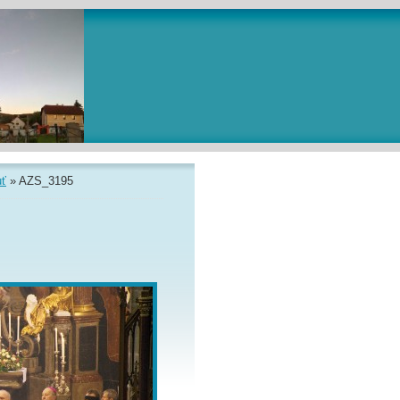
uť
»
AZS_3195