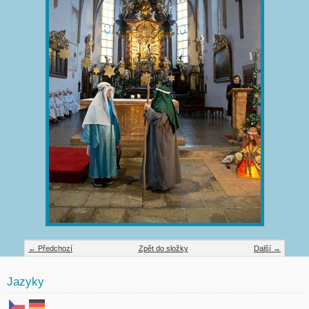
← Předchozí
Zpět do složky
Další →
Jazyky