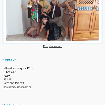
Přespání na faře
Kontakt
Milosrdné sestry sv. Kříže
U Kostela 1
Kájov
382 21
+420 605 135 579
kostelkajov@seznam.cz