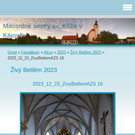
Milosrdné sestry sv. Kříže v
Kájově
Úvod
»
Fotoalbum
»
Akce
»
2023
»
Živý Betlém 2023
»
2023_12_23_ZivyBetlemAZS 16
Živý Betlém 2023
2023_12_23_ZivyBetlemAZS 16