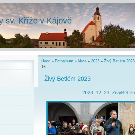
y sv. Kříže v Kájově
Úvod
»
Fotoalbum
»
Akce
»
2023
»
Živý Betlém 2023
15
Živý Betlém 2023
2023_12_23_ZivyBetle