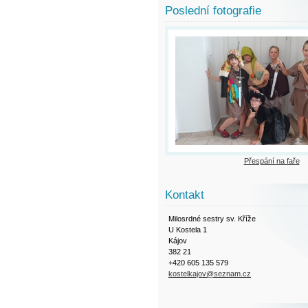
Poslední fotografie
Přespání na faře
Kontakt
Milosrdné sestry sv. Kříže
U Kostela 1
Kájov
382 21
+420 605 135 579
kostelkajov@seznam.cz