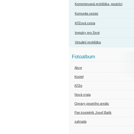
Komentovaná prohlídka, poutníci
Komunita sester
Křížová cesta
Impulzy pro život
Virtuální prohlídka
Fotoalbum
Akce
Kostel
Kříže
Nová vrata
Opravy poutního areálu
Pan kostelník Josef Batík
zahrada