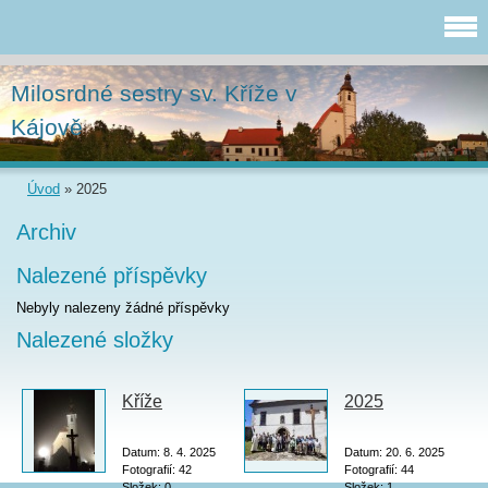
Milosrdné sestry sv. Kříže v
Kájově
Úvod
»
2025
Archiv
Nalezené příspěvky
Nebyly nalezeny žádné příspěvky
Nalezené složky
Kříže
2025
Datum:
8. 4. 2025
Datum:
20. 6. 2025
Fotografií:
42
Fotografií:
44
Složek:
0
Složek:
1