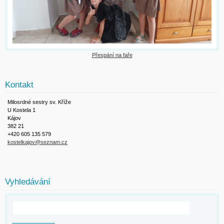
Přespání na faře
Kontakt
Milosrdné sestry sv. Kříže
U Kostela 1
Kájov
382 21
+420 605 135 579
kostelkajov@seznam.cz
Vyhledávání