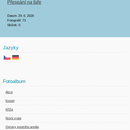
Přespání na faře
Datum:
29. 6. 2026
Fotografií:
73
Složek:
0
Jazyky
Fotoalbum
Akce
Kostel
Kříže
Nová vrata
Opravy poutního areálu