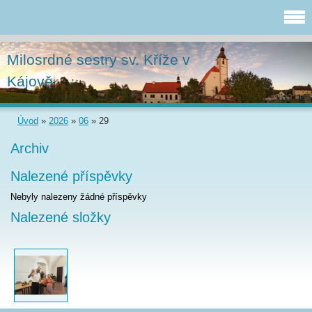
Milosrdné sestry sv. Kříže v
Kájově
Úvod
»
2026
»
06
»
29
Archiv
Nalezené příspěvky
Nebyly nalezeny žádné příspěvky
Nalezené složky