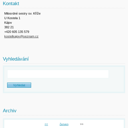
Kontakt
Milosrdné sestry sv. Kříže
U Kostela 1
Kájov
382 21
+420 605 135 579
kostelkajov@seznam.cz
Vyhledávání
Archiv
<<
červen
>>