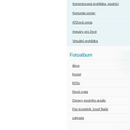
Komentovaná prohlídka, poutníci
Komunita sester
Křížová cesta
Impulzy pro život
Virtuální prohlídka
Fotoalbum
Akce
Kostel
Kříže
Nová vrata
Opravy poutního areálu
Pan kostelník Josef Batík
zahrada