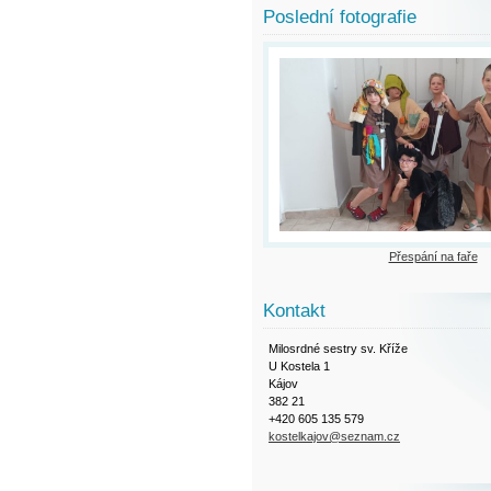
Poslední fotografie
Přespání na faře
Kontakt
Milosrdné sestry sv. Kříže
U Kostela 1
Kájov
382 21
+420 605 135 579
kostelkajov@seznam.cz