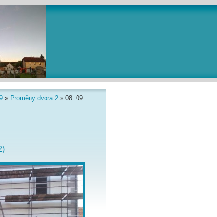
9
»
Proměny dvora 2
»
08. 09.
2)