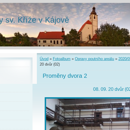
y sv. Kříže v Kájově
Úvod
»
Fotoalbum
»
Opravy poutního areálu
»
2020/0
20 dvůr (02)
Proměny dvora 2
08. 09. 20 dvůr (0