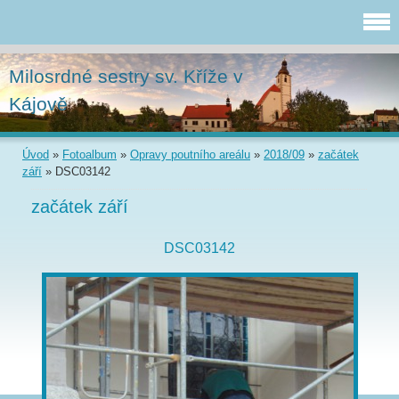
Milosrdné sestry sv. Kříže v
Kájově
Úvod
»
Fotoalbum
»
Opravy poutního areálu
»
2018/09
»
začátek
září
»
DSC03142
začátek září
DSC03142