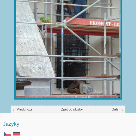
← Předchozí
Zpět do složky
Další →
Jazyky