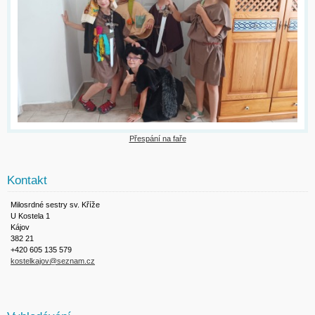
Přespání na faře
Kontakt
Milosrdné sestry sv. Kříže
U Kostela 1
Kájov
382 21
+420 605 135 579
kostelkajov@seznam.cz