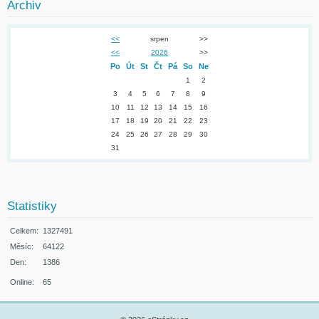
Archiv
<<
srpen
>>
<<
2026
>>
Po
Út
St
Čt
Pá
So
Ne
1
2
3
4
5
6
7
8
9
10
11
12
13
14
15
16
17
18
19
20
21
22
23
24
25
26
27
28
29
30
31
Statistiky
Celkem:
1327491
Měsíc:
64122
Den:
1386
Online:
65