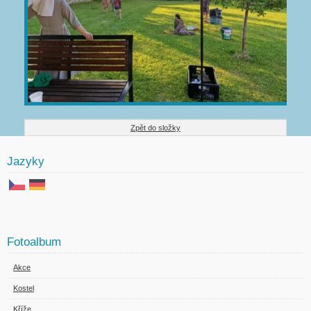
Zpět do složky
Jazyky
Fotoalbum
Akce
Kostel
Kříže