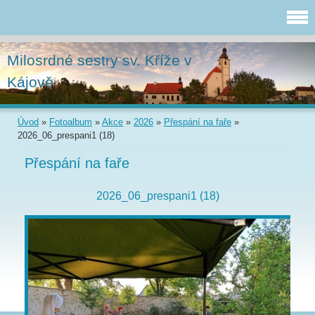
Milosrdné sestry sv. Kříže v
Kájově
Úvod
»
Fotoalbum
»
Akce
»
2026
»
Přespání na faře
»
2026_06_prespani1 (18)
Přespání na faře
2026_06_prespani1 (18)