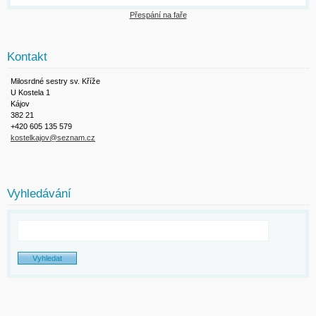
Přespání na faře
Kontakt
Milosrdné sestry sv. Kříže
U Kostela 1
Kájov
382 21
+420 605 135 579
kostelkajov@seznam.cz
Vyhledávání