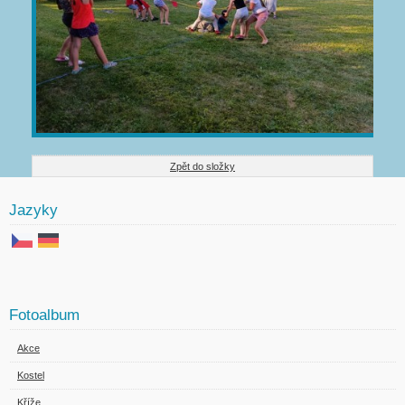
Zpět do složky
Jazyky
Fotoalbum
Akce
Kostel
Kříže