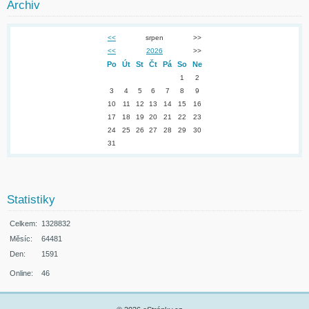
Archiv
<<
srpen
>>
<<
2026
>>
Po
Út
St
Čt
Pá
So
Ne
1
2
3
4
5
6
7
8
9
10
11
12
13
14
15
16
17
18
19
20
21
22
23
24
25
26
27
28
29
30
31
Statistiky
Celkem:
1328832
Měsíc:
64481
Den:
1591
Online:
46