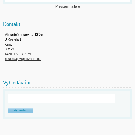
Přespání na faře
Kontakt
Milosrdné sestry sv. Kříže
U Kostela 1
Kájov
382 21
+420 605 135 579
kostelkajov@seznam.cz
Vyhledávání