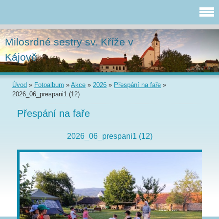
Milosrdné sestry sv. Kříže v
Kájově
Úvod
»
Fotoalbum
»
Akce
»
2026
»
Přespání na faře
»
2026_06_prespani1 (12)
Přespání na faře
2026_06_prespani1 (12)