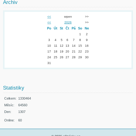
Archiv
<<
srpen
>>
<<
2026
>>
Po
Út
St
Čt
Pá
So
Ne
1
2
3
4
5
6
7
8
9
10
11
12
13
14
15
16
17
18
19
20
21
22
23
24
25
26
27
28
29
30
31
Statistiky
Celkem:
1330464
Měsíc:
64560
Den:
1307
Online:
60