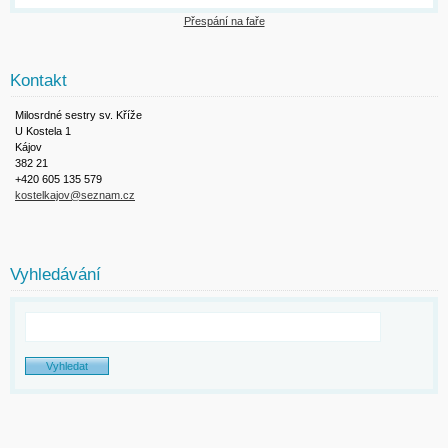
Přespání na faře
Kontakt
Milosrdné sestry sv. Kříže
U Kostela 1
Kájov
382 21
+420 605 135 579
kostelkajov@seznam.cz
Vyhledávání