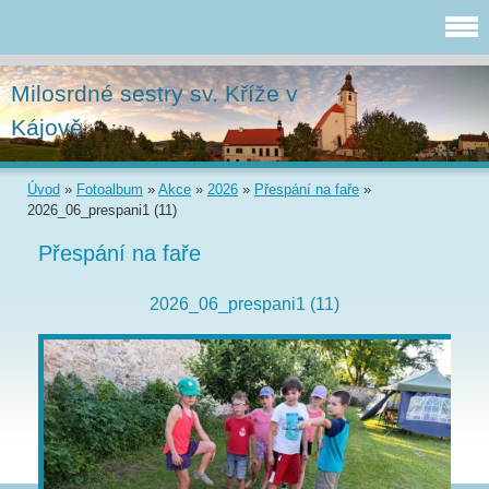
Milosrdné sestry sv. Kříže v
Kájově
Úvod
»
Fotoalbum
»
Akce
»
2026
»
Přespání na faře
»
2026_06_prespani1 (11)
Přespání na faře
2026_06_prespani1 (11)