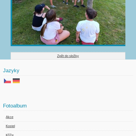
Zpět do složky
Jazyky
Fotoalbum
Akce
Kostel
Kříže