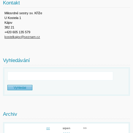
Kontakt
Milosrdné sestry sv. Kříže
U Kostela 1
Kájov
382 21
+420 605 135 579
kostelkajov@seznam.cz
Vyhledávání
Archiv
<<
srpen
>>