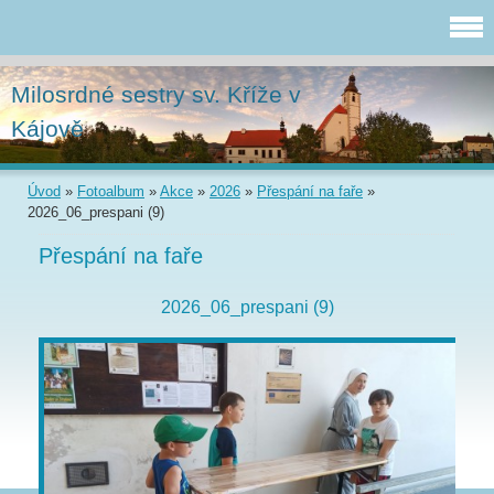
Milosrdné sestry sv. Kříže v
Kájově
Úvod
»
Fotoalbum
»
Akce
»
2026
»
Přespání na faře
»
2026_06_prespani (9)
Přespání na faře
2026_06_prespani (9)