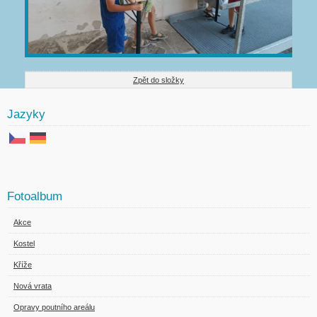
Zpět do složky
Jazyky
Fotoalbum
Akce
Kostel
Kříže
Nová vrata
Opravy poutního areálu