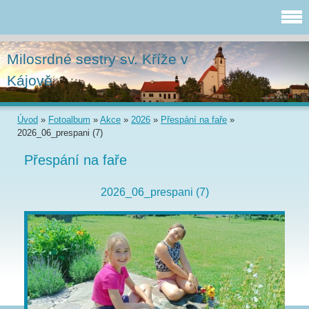
Milosrdné sestry sv. Kříže v
Kájově
Úvod
»
Fotoalbum
»
Akce
»
2026
»
Přespání na faře
»
2026_06_prespani (7)
Přespání na faře
2026_06_prespani (7)