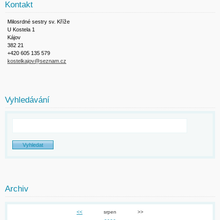
Kontakt
Milosrdné sestry sv. Kříže
U Kostela 1
Kájov
382 21
+420 605 135 579
kostelkajov@seznam.cz
Vyhledávání
Archiv
<<
srpen
>>