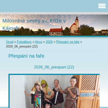
Milosrdné sestry sv. Kříže v
Kájově
Úvod
»
Fotoalbum
»
Akce
»
2026
»
Přespání na faře
»
2026_06_prespani (22)
Přespání na faře
2026_06_prespani (22)