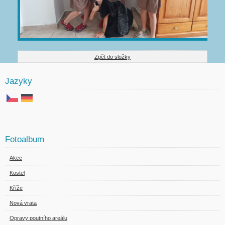
Zpět do složky
Jazyky
Fotoalbum
Akce
Kostel
Kříže
Nová vrata
Opravy poutního areálu