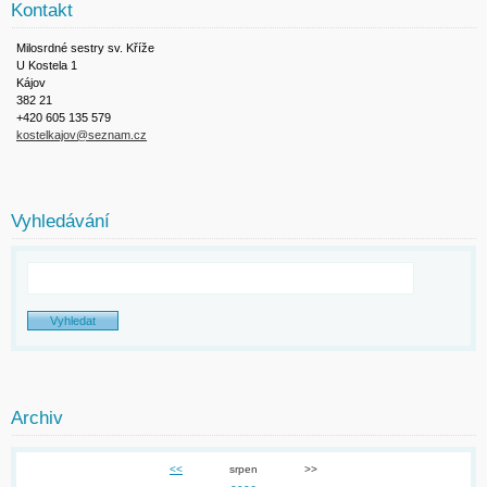
Kontakt
Milosrdné sestry sv. Kříže
U Kostela 1
Kájov
382 21
+420 605 135 579
kostelkajov@seznam.cz
Vyhledávání
Archiv
<<
srpen
>>