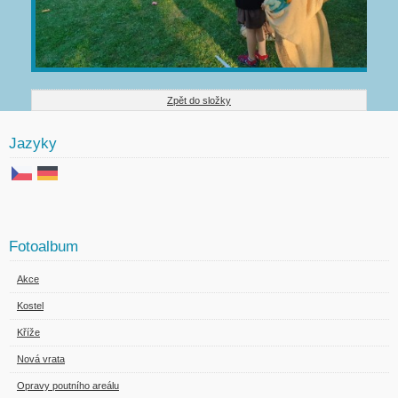
Zpět do složky
Jazyky
Fotoalbum
Akce
Kostel
Kříže
Nová vrata
Opravy poutního areálu