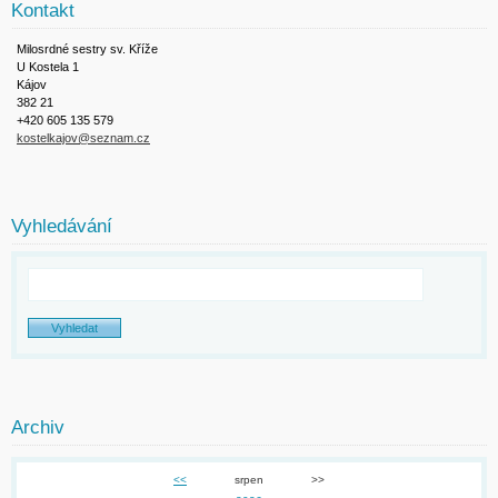
Kontakt
Milosrdné sestry sv. Kříže
U Kostela 1
Kájov
382 21
+420 605 135 579
kostelkajov@seznam.cz
Vyhledávání
Archiv
<<
srpen
>>