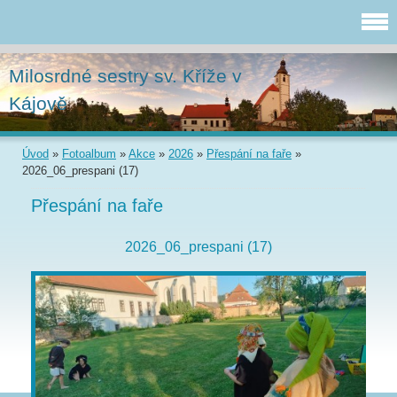
Milosrdné sestry sv. Kříže v
Kájově
Úvod
»
Fotoalbum
»
Akce
»
2026
»
Přespání na faře
»
2026_06_prespani (17)
Přespání na faře
2026_06_prespani (17)