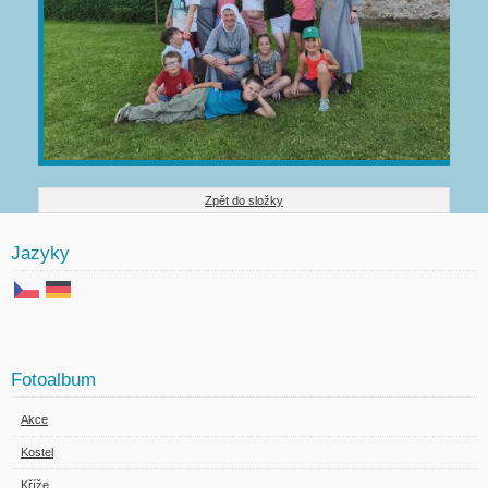
Zpět do složky
Jazyky
Fotoalbum
Akce
Kostel
Kříže