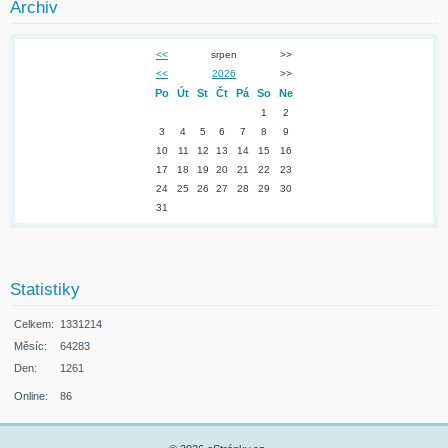
Archiv
<<
srpen
>>
<<
2026
>>
Po
Út
St
Čt
Pá
So
Ne
1
2
3
4
5
6
7
8
9
10
11
12
13
14
15
16
17
18
19
20
21
22
23
24
25
26
27
28
29
30
31
Statistiky
Celkem:
1331214
Měsíc:
64283
Den:
1261
Online:
86