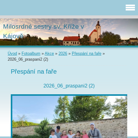
Milosrdné sestry sv. Kříže v
Kájově
Úvod
»
Fotoalbum
»
Akce
»
2026
»
Přespání na faře
»
2026_06_praspani2 (2)
Přespání na faře
2026_06_praspani2 (2)