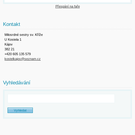
Přespání na faře
Kontakt
Milosrdné sestry sv. Kříže
U Kostela 1
Kájov
382 21
+420 605 135 579
kostelkajov@seznam.cz
Vyhledávání