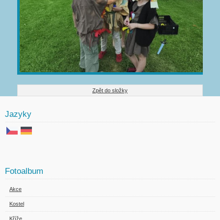
Zpět do složky
Jazyky
Fotoalbum
Akce
Kostel
Kříže