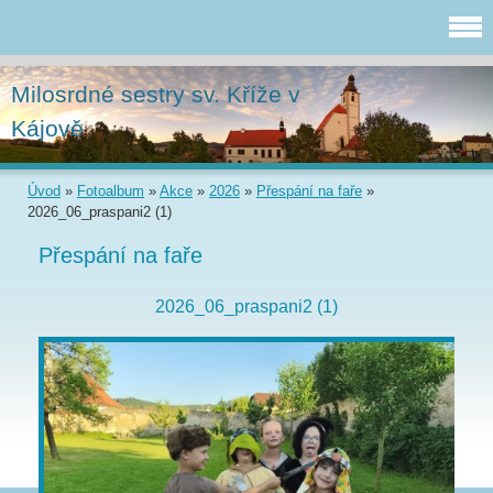
Milosrdné sestry sv. Kříže v
Kájově
Úvod
»
Fotoalbum
»
Akce
»
2026
»
Přespání na faře
»
2026_06_praspani2 (1)
Přespání na faře
2026_06_praspani2 (1)