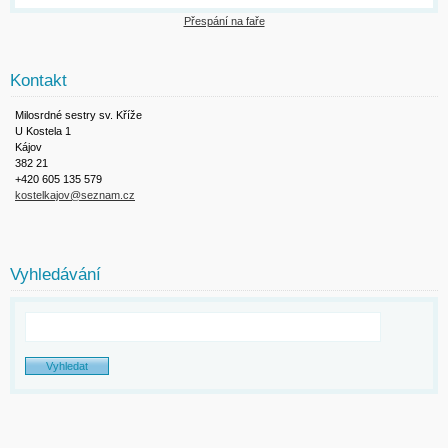
Přespání na faře
Kontakt
Milosrdné sestry sv. Kříže
U Kostela 1
Kájov
382 21
+420 605 135 579
kostelkajov@seznam.cz
Vyhledávání