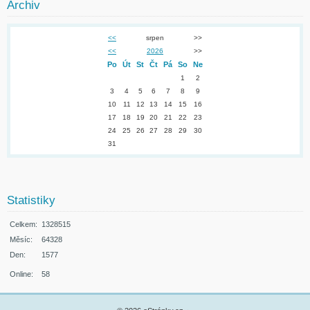
Archiv
<<
srpen
>>
<<
2026
>>
Po
Út
St
Čt
Pá
So
Ne
1
2
3
4
5
6
7
8
9
10
11
12
13
14
15
16
17
18
19
20
21
22
23
24
25
26
27
28
29
30
31
Statistiky
Celkem:
1328515
Měsíc:
64328
Den:
1577
Online:
58