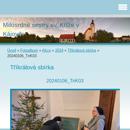
Milosrdné sestry sv. Kříže v
Kájově
Úvod
»
Fotoalbum
»
Akce
»
2024
»
Tříkrálová sbírka
»
20240106_TriK03
Tříkrálová sbírka
20240106_TriK03