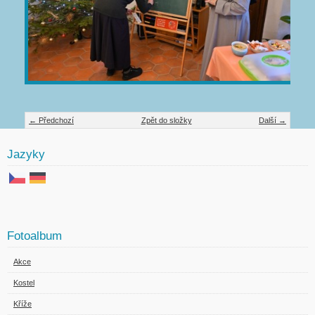
← Předchozí
Zpět do složky
Další →
Jazyky
Fotoalbum
Akce
Kostel
Kříže