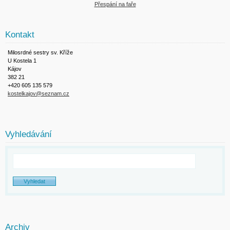
Přespání na faře
Kontakt
Milosrdné sestry sv. Kříže
U Kostela 1
Kájov
382 21
+420 605 135 579
kostelkajov@seznam.cz
Vyhledávání
Archiv