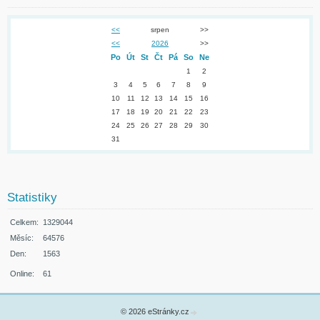
<<
srpen
>>
<<
2026
>>
Po
Út
St
Čt
Pá
So
Ne
1
2
3
4
5
6
7
8
9
10
11
12
13
14
15
16
17
18
19
20
21
22
23
24
25
26
27
28
29
30
31
Statistiky
Celkem:
1329044
Měsíc:
64576
Den:
1563
Online:
61
© 2026 eStránky.cz