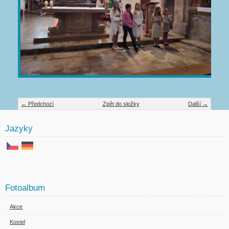
← Předchozí
Zpět do složky
Další →
Jazyky
Fotoalbum
Akce
Kostel