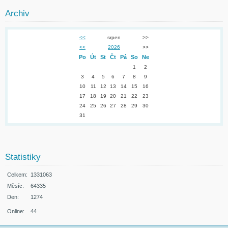
Archiv
<<
srpen
>>
<<
2026
>>
Po
Út
St
Čt
Pá
So
Ne
1
2
3
4
5
6
7
8
9
10
11
12
13
14
15
16
17
18
19
20
21
22
23
24
25
26
27
28
29
30
31
Statistiky
Celkem:
1331063
Měsíc:
64335
Den:
1274
Online:
44