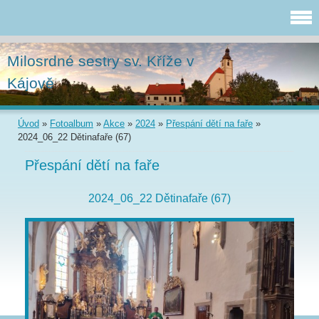
Milosrdné sestry sv. Kříže v
Kájově
Úvod
»
Fotoalbum
»
Akce
»
2024
»
Přespání dětí na faře
»
2024_06_22 Dětinafaře (67)
Přespání dětí na faře
2024_06_22 Dětinafaře (67)