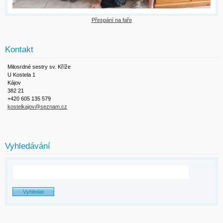
Přespání na faře
Kontakt
Milosrdné sestry sv. Kříže
U Kostela 1
Kájov
382 21
+420 605 135 579
kostelkajov@seznam.cz
Vyhledávání