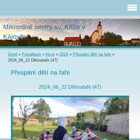
Milosrdné sestry sv. Kříže v
Kájově
Úvod
»
Fotoalbum
»
Akce
»
2024
»
Přespání dětí na faře
»
2024_06_22 Dětinafaře (47)
Přespání dětí na faře
2024_06_22 Dětinafaře (47)