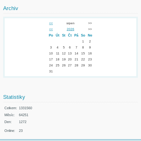
Archiv
<<
srpen
>>
<<
2026
>>
Po
Út
St
Čt
Pá
So
Ne
1
2
3
4
5
6
7
8
9
10
11
12
13
14
15
16
17
18
19
20
21
22
23
24
25
26
27
28
29
30
31
Statistiky
Celkem:
1331560
Měsíc:
64251
Den:
1272
Online:
23