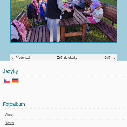
← Předchozí
Zpět do složky
Další →
Jazyky
Fotoalbum
Akce
Kostel