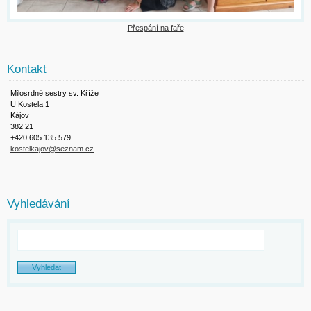
Přespání na faře
Kontakt
Milosrdné sestry sv. Kříže
U Kostela 1
Kájov
382 21
+420 605 135 579
kostelkajov@seznam.cz
Vyhledávání