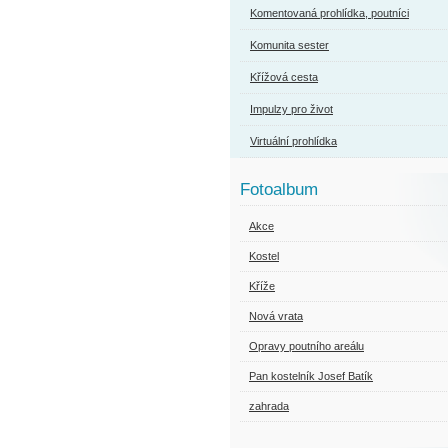
Komentovaná prohlídka, poutníci
Komunita sester
Křížová cesta
Impulzy pro život
Virtuální prohlídka
Fotoalbum
Akce
Kostel
Kříže
Nová vrata
Opravy poutního areálu
Pan kostelník Josef Batík
zahrada