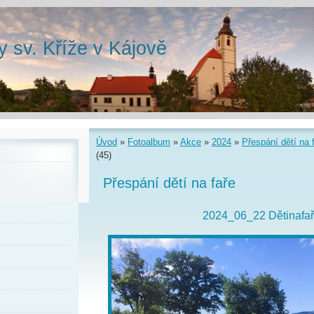
y sv. Kříže v Kájově
Úvod
»
Fotoalbum
»
Akce
»
2024
»
Přespání dětí na 
(45)
Přespání dětí na faře
2024_06_22 Dětinafař