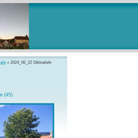
faře
»
2024_06_22 Dětinafaře
e (45)