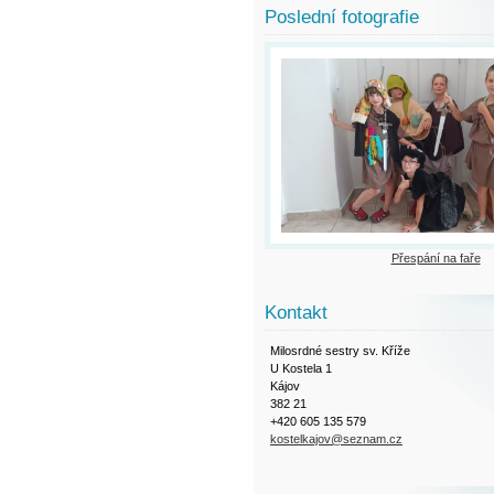
Poslední fotografie
Přespání na faře
Kontakt
Milosrdné sestry sv. Kříže
U Kostela 1
Kájov
382 21
+420 605 135 579
kostelkajov@seznam.cz