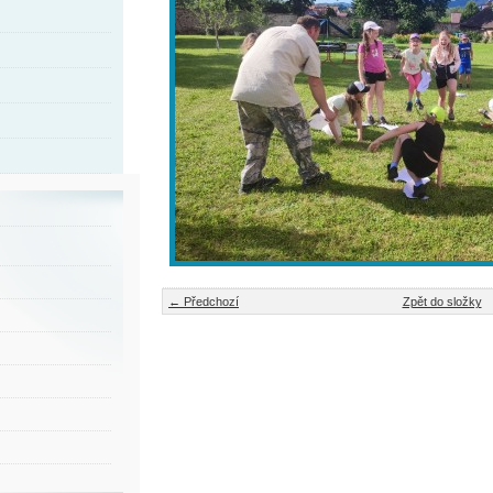
← Předchozí
Zpět do složky