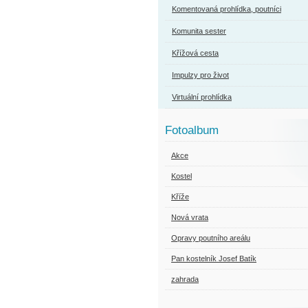
Komentovaná prohlídka, poutníci
Komunita sester
Křížová cesta
Impulzy pro život
Virtuální prohlídka
Fotoalbum
Akce
Kostel
Kříže
Nová vrata
Opravy poutního areálu
Pan kostelník Josef Batík
zahrada