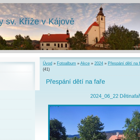
y sv. Kříže v Kájově
Úvod
»
Fotoalbum
»
Akce
»
2024
»
Přespání dětí na 
(41)
Přespání dětí na faře
2024_06_22 Dětinafař