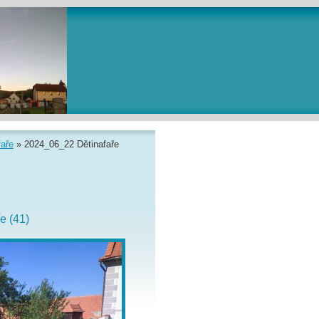
faře
»
2024_06_22 Dětinafaře
e (41)