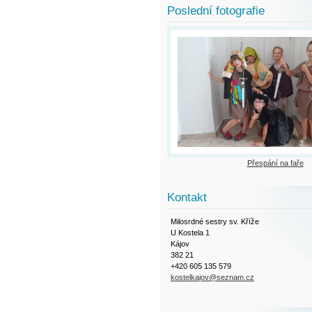
Poslední fotografie
Přespání na faře
Kontakt
Milosrdné sestry sv. Kříže
U Kostela 1
Kájov
382 21
+420 605 135 579
kostelkajov@seznam.cz