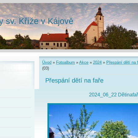
y sv. Kříže v Kájově
Úvod
»
Fotoalbum
»
Akce
»
2024
»
Přespání dětí na 
(03)
Přespání dětí na faře
2024_06_22 Dětinafař