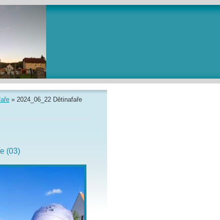
faře
»
2024_06_22 Dětinafaře
e (03)