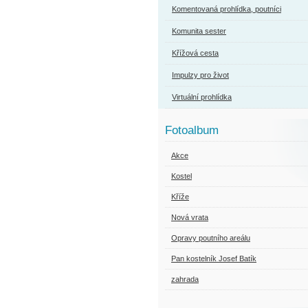
Komentovaná prohlídka, poutníci
Komunita sester
Křížová cesta
Impulzy pro život
Virtuální prohlídka
Fotoalbum
Akce
Kostel
Kříže
Nová vrata
Opravy poutního areálu
Pan kostelník Josef Batík
zahrada