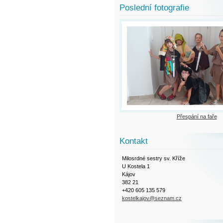
Poslední fotografie
Přespání na faře
Kontakt
Milosrdné sestry sv. Kříže
U Kostela 1
Kájov
382 21
+420 605 135 579
kostelkajov@seznam.cz