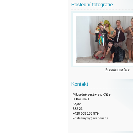
Poslední fotografie
Přespání na faře
Kontakt
Milosrdné sestry sv. Kříže
U Kostela 1
Kájov
382 21
+420 605 135 579
kostelkajov@seznam.cz