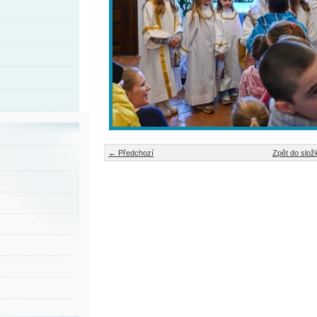
← Předchozí
Zpět do slož