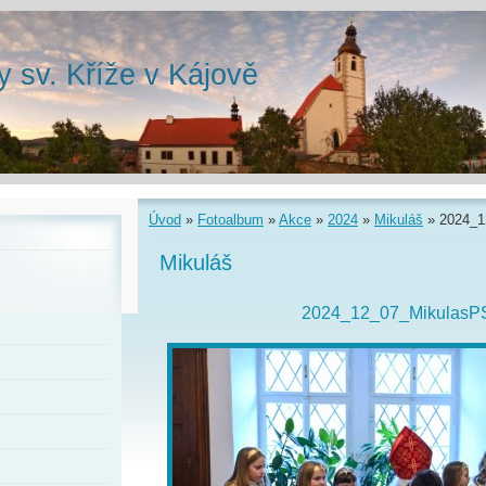
y sv. Kříže v Kájově
Úvod
»
Fotoalbum
»
Akce
»
2024
»
Mikuláš
»
2024_1
Mikuláš
2024_12_07_MikulasP