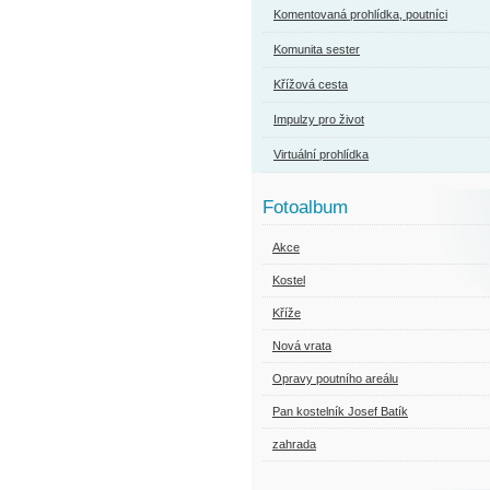
Komentovaná prohlídka, poutníci
Komunita sester
Křížová cesta
Impulzy pro život
Virtuální prohlídka
Fotoalbum
Akce
Kostel
Kříže
Nová vrata
Opravy poutního areálu
Pan kostelník Josef Batík
zahrada