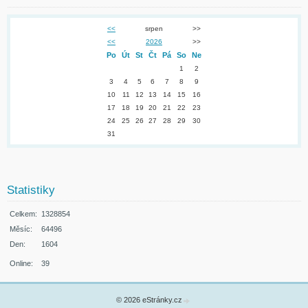
<<
srpen
>>
<<
2026
>>
Po
Út
St
Čt
Pá
So
Ne
1
2
3
4
5
6
7
8
9
10
11
12
13
14
15
16
17
18
19
20
21
22
23
24
25
26
27
28
29
30
31
Statistiky
Celkem:
1328854
Měsíc:
64496
Den:
1604
Online:
39
© 2026 eStránky.cz