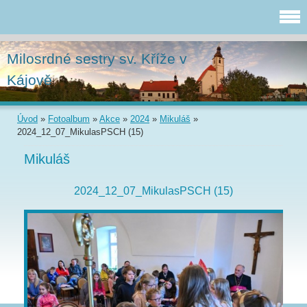
Milosrdné sestry sv. Kříže v
Kájově
Úvod
»
Fotoalbum
»
Akce
»
2024
»
Mikuláš
»
2024_12_07_MikulasPSCH (15)
Mikuláš
2024_12_07_MikulasPSCH (15)