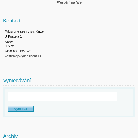
Přespání na faře
Kontakt
Milosrdné sestry sv. Kříže
U Kostela 1
Kájov
382 21
+420 605 135 579
kostelkajov@seznam.cz
Vyhledávání
Archiv