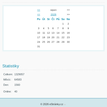
<<
srpen
>>
<<
2026
>>
Po
Út
St
Čt
Pá
So
Ne
1
2
3
4
5
6
7
8
9
10
11
12
13
14
15
16
17
18
19
20
21
22
23
24
25
26
27
28
29
30
31
Statistiky
Celkem:
1329057
Měsíc:
64583
Den:
1560
Online:
40
© 2026 eStránky.cz