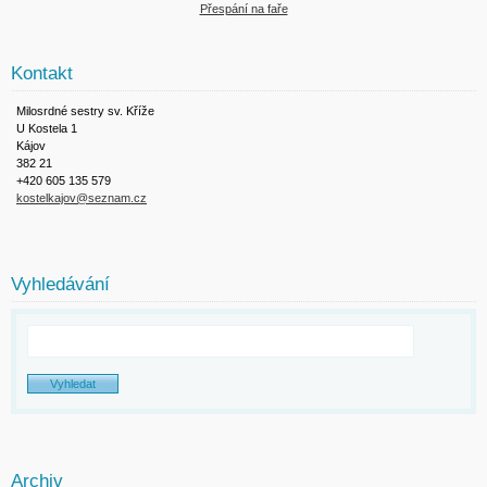
Přespání na faře
Kontakt
Milosrdné sestry sv. Kříže
U Kostela 1
Kájov
382 21
+420 605 135 579
kostelkajov@seznam.cz
Vyhledávání
Archiv