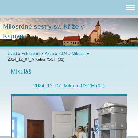
Milosrdné sestry sv. Kříže v
Kájově
Úvod
»
Fotoalbum
»
Akce
»
2024
»
Mikuláš
»
2024_12_07_MikulasPSCH (01)
Mikuláš
2024_12_07_MikulasPSCH (01)