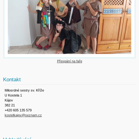
Přespání na faře
Kontakt
Milosrdné sestry sv. Kříže
U Kostela 1
Kájov
382 21
+420 605 135 579
kostelkajov@seznam.cz