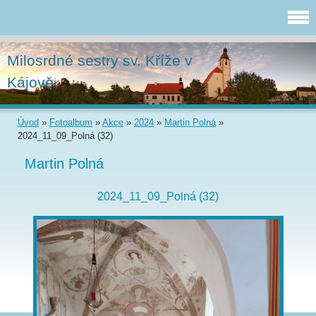
Milosrdné sestry sv. Kříže v
Kájově
Úvod
»
Fotoalbum
»
Akce
»
2024
»
Martin Polná
»
2024_11_09_Polná (32)
Martin Polná
2024_11_09_Polná (32)