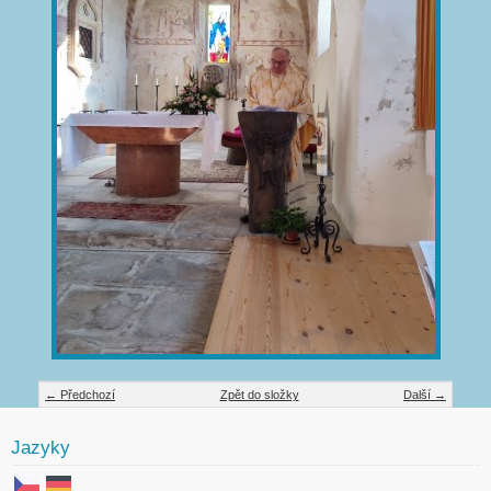
← Předchozí
Zpět do složky
Další →
Jazyky