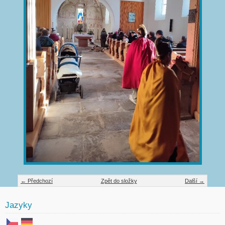
← Předchozí
Zpět do složky
Další →
Jazyky