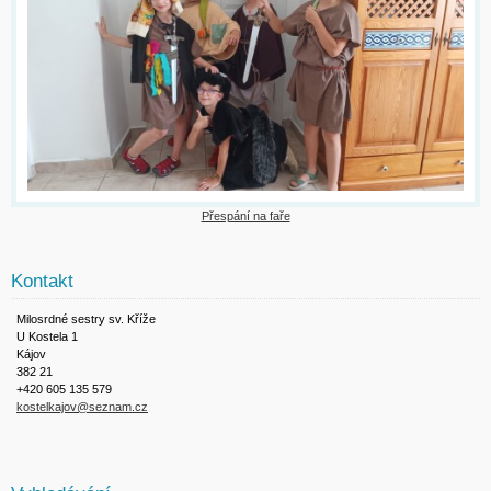
Přespání na faře
Kontakt
Milosrdné sestry sv. Kříže
U Kostela 1
Kájov
382 21
+420 605 135 579
kostelkajov@seznam.cz