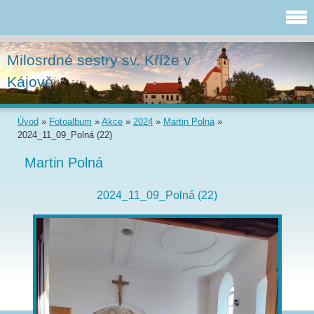
Milosrdné sestry sv. Kříže v
Kájově
Úvod
»
Fotoalbum
»
Akce
»
2024
»
Martin Polná
»
2024_11_09_Polná (22)
Martin Polná
2024_11_09_Polná (22)