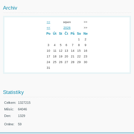
Archiv
<<
srpen
>>
<<
2026
>>
Po
Út
St
Čt
Pá
So
Ne
1
2
3
4
5
6
7
8
9
10
11
12
13
14
15
16
17
18
19
20
21
22
23
24
25
26
27
28
29
30
31
Statistiky
Celkem:
1327215
Měsíc:
64046
Den:
1329
Online:
59