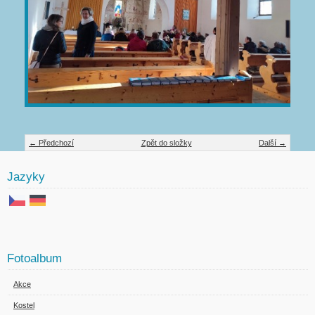
← Předchozí
Zpět do složky
Další →
Jazyky
Fotoalbum
Akce
Kostel