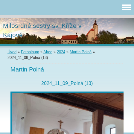
Milosrdné sestry sv. Kříže v
Kájově
Úvod
»
Fotoalbum
»
Akce
»
2024
»
Martin Polná
»
2024_11_09_Polná (13)
Martin Polná
2024_11_09_Polná (13)