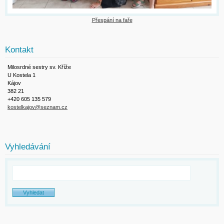
Přespání na faře
Kontakt
Milosrdné sestry sv. Kříže
U Kostela 1
Kájov
382 21
+420 605 135 579
kostelkajov@seznam.cz
Vyhledávání