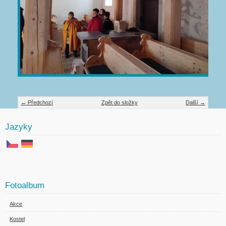
← Předchozí
Zpět do složky
Další →
Jazyky
Fotoalbum
Akce
Kostel