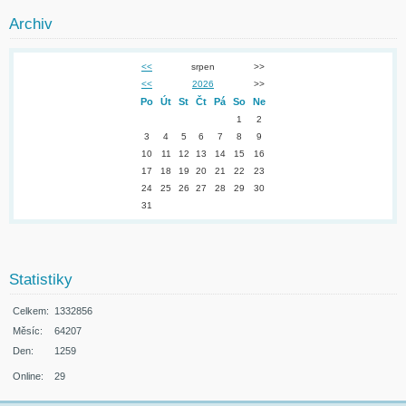
Archiv
<<
srpen
>>
<<
2026
>>
Po
Út
St
Čt
Pá
So
Ne
1
2
3
4
5
6
7
8
9
10
11
12
13
14
15
16
17
18
19
20
21
22
23
24
25
26
27
28
29
30
31
Statistiky
Celkem:
1332856
Měsíc:
64207
Den:
1259
Online:
29