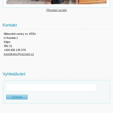
Přespání na faře
Kontakt
Milosrdné sestry sv. Kříže
U Kostela 1
Kájov
382 21
+420 605 135 579
kostelkajov@seznam.cz
Vyhledávání