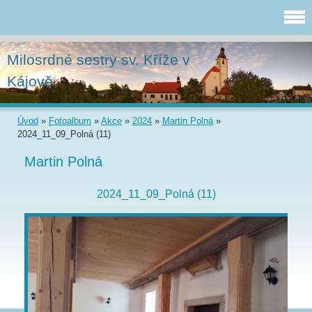
Milosrdné sestry sv. Kříže v
Kájově
Úvod
»
Fotoalbum
»
Akce
»
2024
»
Martin Polná
»
2024_11_09_Polná (11)
Martin Polná
2024_11_09_Polná (11)