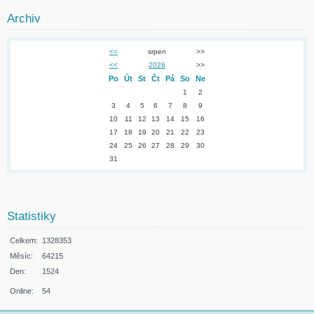
Archiv
<<
srpen
>>
<<
2026
>>
Po
Út
St
Čt
Pá
So
Ne
1
2
3
4
5
6
7
8
9
10
11
12
13
14
15
16
17
18
19
20
21
22
23
24
25
26
27
28
29
30
31
Statistiky
Celkem:
1328353
Měsíc:
64215
Den:
1524
Online:
54