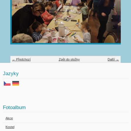
← Předchozí
Zpět do složky
Další →
Jazyky
Fotoalbum
Akce
Kostel