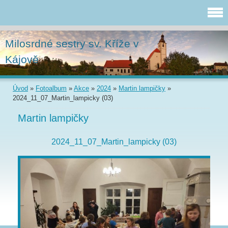
Milosrdné sestry sv. Kříže v
Kájově
Úvod
»
Fotoalbum
»
Akce
»
2024
»
Martin lampičky
»
2024_11_07_Martin_lampicky (03)
Martin lampičky
2024_11_07_Martin_lampicky (03)