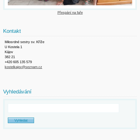
Přespání na faře
Kontakt
Milosrdné sestry sv. Kříže
U Kostela 1
Kájov
382 21
+420 605 135 579
kostelkajov@seznam.cz
Vyhledávání