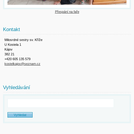
Přespání na faře
Kontakt
Milosrdné sestry sv. Kříže
U Kostela 1
Kájov
382 21
+420 605 135 579
kostelkajov@seznam.cz
Vyhledávání