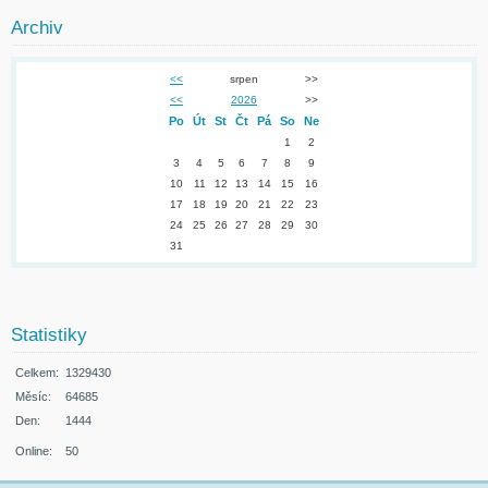
Archiv
<<
srpen
>>
<<
2026
>>
Po
Út
St
Čt
Pá
So
Ne
1
2
3
4
5
6
7
8
9
10
11
12
13
14
15
16
17
18
19
20
21
22
23
24
25
26
27
28
29
30
31
Statistiky
Celkem:
1329430
Měsíc:
64685
Den:
1444
Online:
50