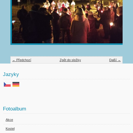
← Předchozí
Zpět do složky
Další →
Jazyky
Fotoalbum
Akce
Kostel