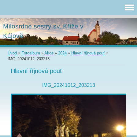
Milosrdné sestry sv. Kříže v
Kájově
Úvod
»
Fotoalbum
»
Akce
»
2024
»
Hlavní říjnová pouť
»
IMG_20241012_203213
Hlavní říjnová pouť
IMG_20241012_203213