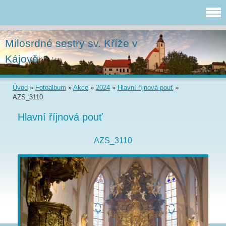
Milosrdné sestry sv. Kříže v
Kájově
Úvod
»
Fotoalbum
»
Akce
»
2024
»
Hlavní říjnová pouť
»
AZS_3110
Hlavní říjnová pouť
AZS_3110