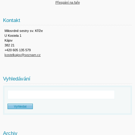
Přespání na faře
Kontakt
Milosrdné sestry sv. Kříže
U Kostela 1
Kájov
382 21
+420 605 135 579
kostelkajov@seznam.cz
Vyhledávání
Archiv