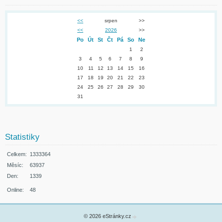
<<
srpen
>>
<<
2026
>>
Po
Út
St
Čt
Pá
So
Ne
1
2
3
4
5
6
7
8
9
10
11
12
13
14
15
16
17
18
19
20
21
22
23
24
25
26
27
28
29
30
31
Statistiky
Celkem:
1333364
Měsíc:
63937
Den:
1339
Online:
48
© 2026 eStránky.cz