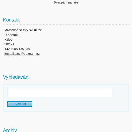
Přespání na faře
Kontakt
Milosrdné sestry sv. Kříže
U Kostela 1
Kájov
382 21
+420 605 135 579
kostelkajov@seznam.cz
Vyhledávání
Archiv