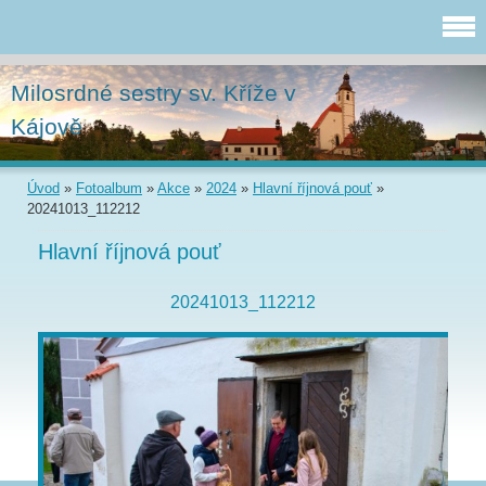
Milosrdné sestry sv. Kříže v
Kájově
Úvod
»
Fotoalbum
»
Akce
»
2024
»
Hlavní říjnová pouť
»
20241013_112212
Hlavní říjnová pouť
20241013_112212