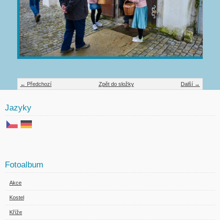
← Předchozí
Zpět do složky
Další →
Jazyky
Fotoalbum
Akce
Kostel
Kříže