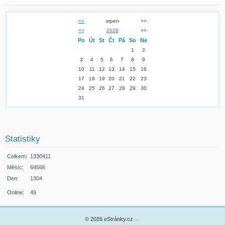
<<
srpen
>>
<<
2026
>>
Po
Út
St
Čt
Pá
So
Ne
1
2
3
4
5
6
7
8
9
10
11
12
13
14
15
16
17
18
19
20
21
22
23
24
25
26
27
28
29
30
31
Statistiky
Celkem:
1330411
Měsíc:
64566
Den:
1304
Online:
49
© 2026 eStránky.cz