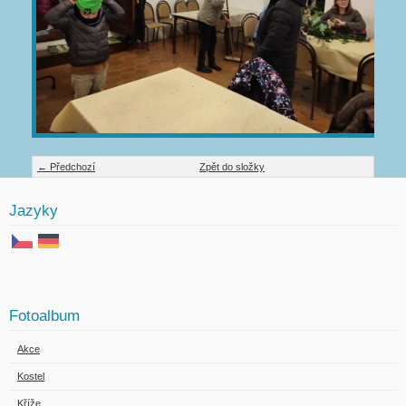
← Předchozí
Zpět do složky
Jazyky
Fotoalbum
Akce
Kostel
Kříže