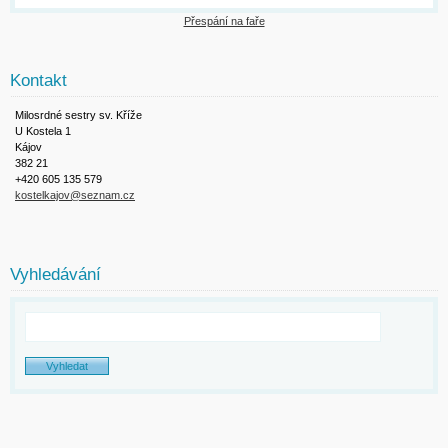
Přespání na faře
Kontakt
Milosrdné sestry sv. Kříže
U Kostela 1
Kájov
382 21
+420 605 135 579
kostelkajov@seznam.cz
Vyhledávání