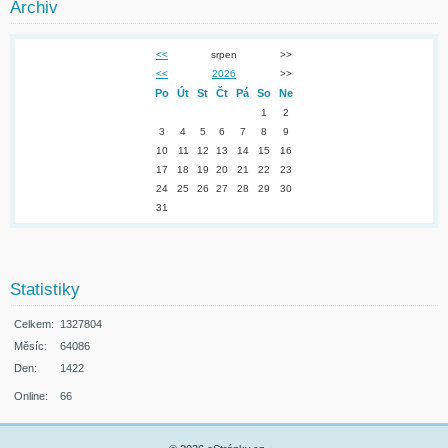
Archiv
<<
srpen
>>
<<
2026
>>
Po
Út
St
Čt
Pá
So
Ne
1
2
3
4
5
6
7
8
9
10
11
12
13
14
15
16
17
18
19
20
21
22
23
24
25
26
27
28
29
30
31
Statistiky
Celkem:
1327804
Měsíc:
64086
Den:
1422
Online:
66