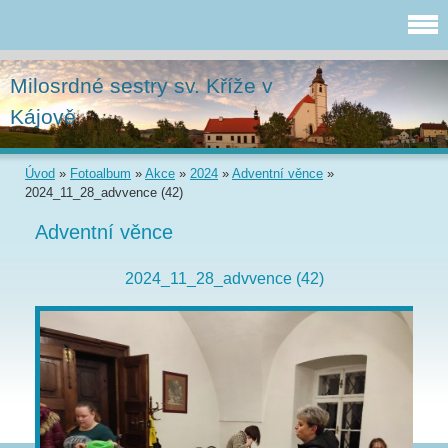
Milosrdné sestry sv. Kříže v
Kájově
Úvod
»
Fotoalbum
»
Akce
»
2024
»
Adventní věnce
»
2024_11_28_advvence (42)
Adventní věnce
2024_11_28_advvence (42)