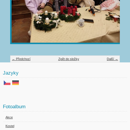
← Předchozí
Zpět do složky
Další →
Jazyky
Fotoalbum
Akce
Kostel