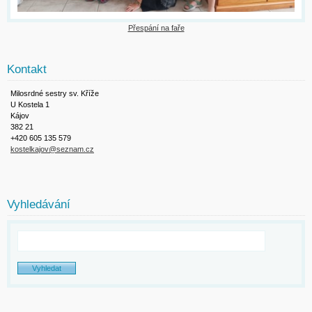
Přespání na faře
Kontakt
Milosrdné sestry sv. Kříže
U Kostela 1
Kájov
382 21
+420 605 135 579
kostelkajov@seznam.cz
Vyhledávání