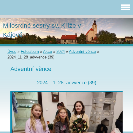
Milosrdné sestry sv. Kříže v
Kájově
Úvod
»
Fotoalbum
»
Akce
»
2024
»
Adventní věnce
»
2024_11_28_advvence (39)
Adventní věnce
2024_11_28_advvence (39)