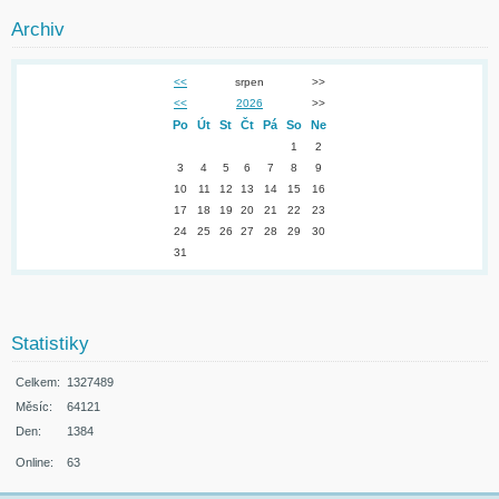
Archiv
<<
srpen
>>
<<
2026
>>
Po
Út
St
Čt
Pá
So
Ne
1
2
3
4
5
6
7
8
9
10
11
12
13
14
15
16
17
18
19
20
21
22
23
24
25
26
27
28
29
30
31
Statistiky
Celkem:
1327489
Měsíc:
64121
Den:
1384
Online:
63