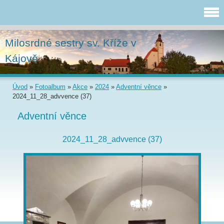
Milosrdné sestry sv. Kříže v
Kájově
Úvod
»
Fotoalbum
»
Akce
»
2024
»
Adventní věnce
»
2024_11_28_advvence (37)
Adventní věnce
2024_11_28_advvence (37)