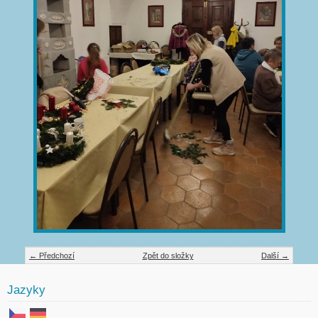
← Předchozí
Zpět do složky
Další →
Jazyky