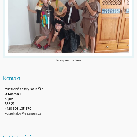
Přespání na faře
Kontakt
Milosrdné sestry sv. Kříže
U Kostela 1
Kájov
382 21
+420 605 135 579
kostelkajov@seznam.cz