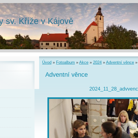
y sv. Kříže v Kájově
Úvod
»
Fotoalbum
»
Akce
»
2024
»
Adventní věnce
Adventní věnce
2024_11_28_advvence