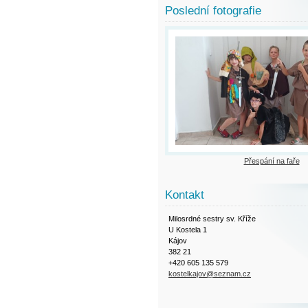
Poslední fotografie
Přespání na faře
Kontakt
Milosrdné sestry sv. Kříže
U Kostela 1
Kájov
382 21
+420 605 135 579
kostelkajov@seznam.cz