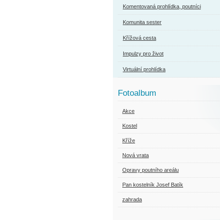
Komentovaná prohlídka, poutníci
Komunita sester
Křížová cesta
Impulzy pro život
Virtuální prohlídka
Fotoalbum
Akce
Kostel
Kříže
Nová vrata
Opravy poutního areálu
Pan kostelník Josef Batík
zahrada