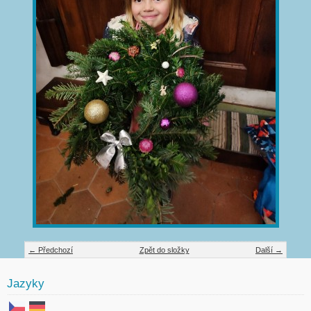
← Předchozí
Zpět do složky
Další →
Jazyky