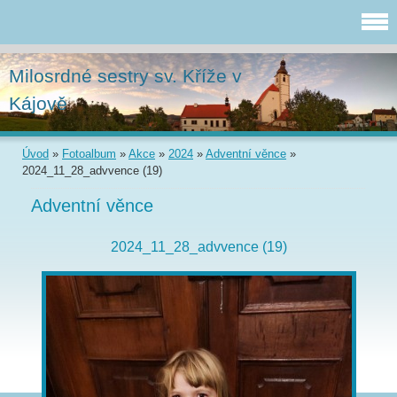
Milosrdné sestry sv. Kříže v
Kájově
Úvod
»
Fotoalbum
»
Akce
»
2024
»
Adventní věnce
»
2024_11_28_advvence (19)
Adventní věnce
2024_11_28_advvence (19)