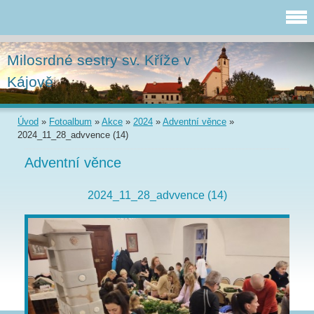
Milosrdné sestry sv. Kříže v
Kájově
Úvod
»
Fotoalbum
»
Akce
»
2024
»
Adventní věnce
»
2024_11_28_advvence (14)
Adventní věnce
2024_11_28_advvence (14)