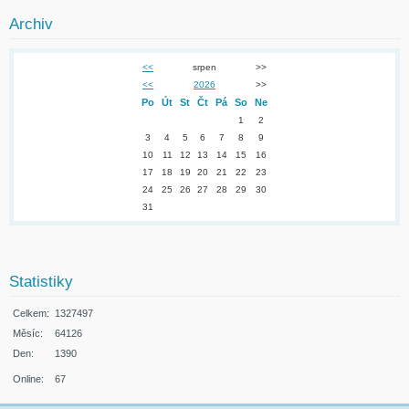
Archiv
<<
srpen
>>
<<
2026
>>
Po
Út
St
Čt
Pá
So
Ne
1
2
3
4
5
6
7
8
9
10
11
12
13
14
15
16
17
18
19
20
21
22
23
24
25
26
27
28
29
30
31
Statistiky
Celkem:
1327497
Měsíc:
64126
Den:
1390
Online:
67