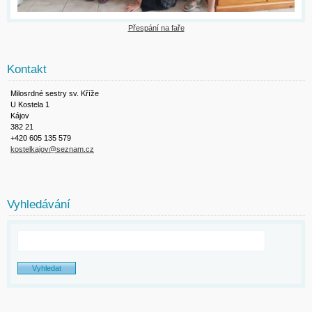
Přespání na faře
Kontakt
Milosrdné sestry sv. Kříže
U Kostela 1
Kájov
382 21
+420 605 135 579
kostelkajov@seznam.cz
Vyhledávání