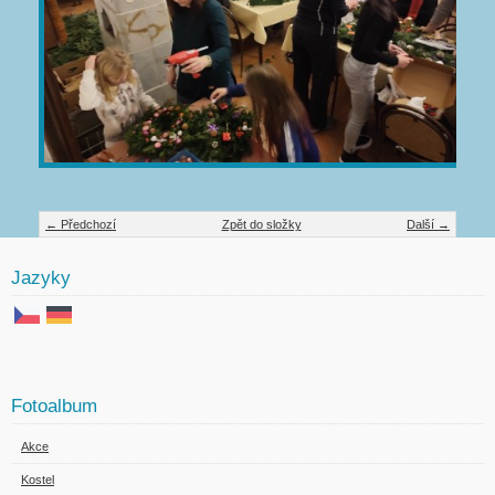
← Předchozí
Zpět do složky
Další →
Jazyky
Fotoalbum
Akce
Kostel